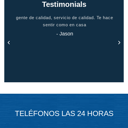
Testimonials
io
gente de calidad, servicio de calidad. Te hace
grac
odo
sentir como en casa
 todo
- Jason
TELÉFONOS LAS 24 HORAS