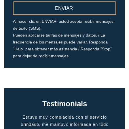
Al hacer clic en ENVIAR, usted acepta recibir mensajes
de texto (SMS).
Pueden aplicarse tarifas de mensajes y datos. / La
frecuencia de los mensajes puede variar. Responda
"Help" para obtener más asistencia / Responda "Stop"
para dejar de recibir mensajes.
Testimonials
io
gente de calidad, servicio de calidad. Te hace
grac
odo
sentir como en casa