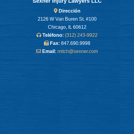
Sexner Injury Lawyers LLC
Dirección
2126 W Van Buren St. #100
Chicago, IL 60612
Teléfono:
(312) 243-9922
Fax:
847.690.9998
Email:
mitch@sexner.com