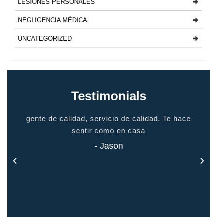
LESIONES PERSONALES
NEGLIGENCIA MÉDICA
UNCATEGORIZED
Testimonials
io
gente de calidad, servicio de calidad. Te hace
grac
odo
sentir como en casa
 todo
- Jason