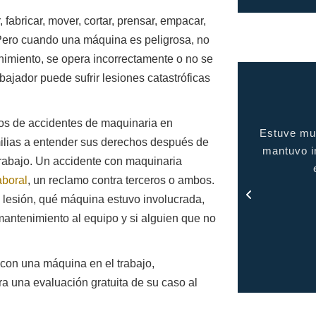
fabricar, mover, cortar, prensar, empacar,
s. Pero cuando una máquina es peligrosa, no
nimiento, se opera incorrectamente o no se
bajador puede sufrir lesiones catastróficas
os de accidentes de maquinaria en
uve muy complacida con el servicio brindado, me
gente de c
ilias a entender sus derechos después de
tuvo informada en todo momento y me mantuvo
trabajo. Un accidente con maquinaria
en contacto con todo el proceso.
boral
, un reclamo contra terceros o ambos.
- Rosa
 lesión, qué máquina estuvo involucrada,
mantenimiento al equipo y si alguien que no
e con una máquina en el trabajo,
 una evaluación gratuita de su caso al