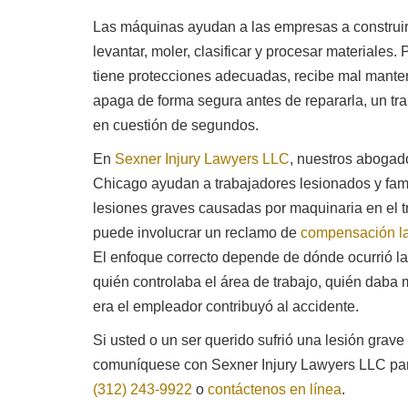
Las máquinas ayudan a las empresas a construir, 
levantar, moler, clasificar y procesar materiale
tiene protecciones adecuadas, recibe mal mante
apaga de forma segura antes de repararla, un tra
en cuestión de segundos.
En
Sexner Injury Lawyers LLC
, nuestros abogad
Mitch Sexner es muy capaz, responde rápido y tiene
Est
Chicago ayudan a trabajadores lesionados y fam
una gran personalidad ... tiene la combinación de
man
lesiones graves causadas por maquinaria en el 
caracteres que esperaba encontrar en su abogado.
puede involucrar un reclamo de
compensación la
- Mick
El enfoque correcto depende de dónde ocurrió la
quién controlaba el área de trabajo, quién daba 
era el empleador contribuyó al accidente.
Si usted o un ser querido sufrió una lesión grav
comuníquese con Sexner Injury Lawyers LLC para
(312) 243-9922
o
contáctenos en línea
.