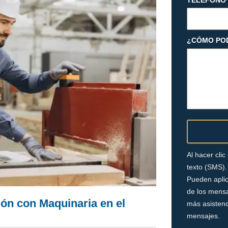
TELÉFONO
¿CÓMO PO
Al hacer cli
texto (SMS).
Pueden aplic
de los mensa
ón con Maquinaria en el
más asistenc
mensajes.