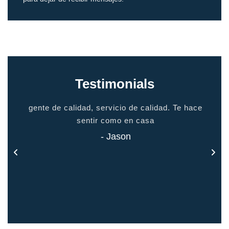
Testimonials
io
gente de calidad, servicio de calidad. Te hace
grac
odo
sentir como en casa
 todo
- Jason