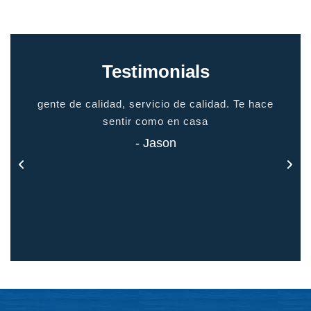
Testimonials
io
gente de calidad, servicio de calidad. Te hace
grac
odo
sentir como en casa
 todo
- Jason