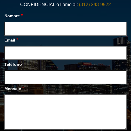
CONFIDENCIAL o llame al:
(312) 243-9922
*
Nombre
*
Email
Teléfono
*
Mensaje