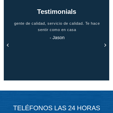
Testimonials
io
gente de calidad, servicio de calidad. Te hace
grac
odo
sentir como en casa
 todo
- Jason
TELÉFONOS LAS 24 HORAS