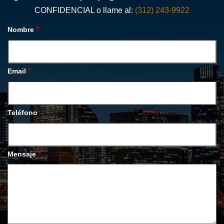
CONFIDENCIAL o llame al:
(312) 243-9922
*
Nombre
*
Email
Teléfono
*
Mensaje