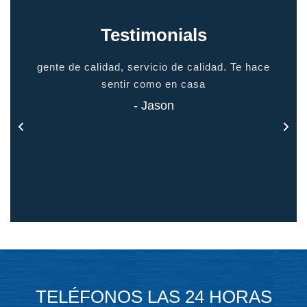
Testimonials
io
gente de calidad, servicio de calidad. Te hace
grac
odo
sentir como en casa
 todo
- Jason
TELÉFONOS LAS 24 HORAS