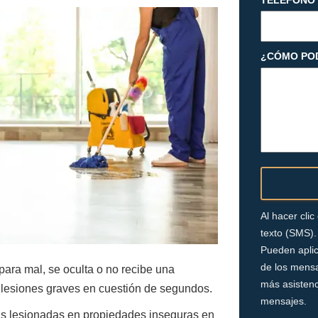
TELÉFONO
¿CÓMO PO
Al hacer cli
texto (SMS).
Pueden aplic
de los mensa
para mal, se oculta o no recibe una
más asistenc
 lesiones graves en cuestión de segundos.
mensajes.
as lesionadas en propiedades inseguras en