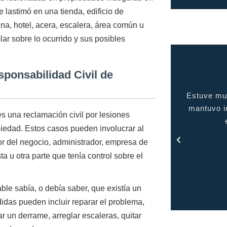
e lastimó en una tienda, edificio de
ina, hotel, acera, escalera, área común u
ar sobre lo ocurrido y sus posibles
ponsabilidad Civil de
Estuve muy complacida con el servicio brindado, me
gente d
mantuvo informada en todo momento y me mantuvo
es una reclamación civil por lesiones
en contacto con todo el proceso.
iedad. Estos casos pueden involucrar al
- Rosa
or del negocio, administrador, empresa de
 u otra parte que tenía control sobre el
able sabía, o debía saber, que existía un
das pueden incluir reparar el problema,
ar un derrame, arreglar escaleras, quitar