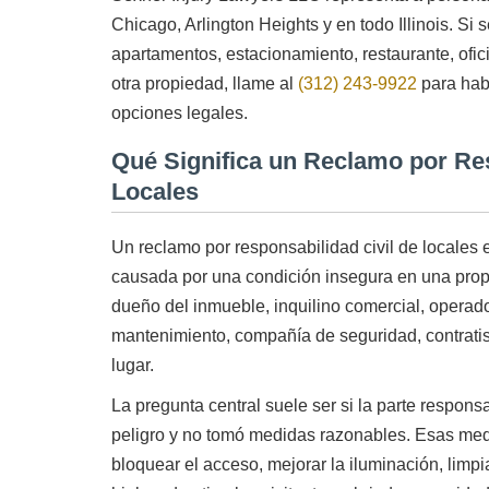
Chicago, Arlington Heights y en todo Illinois. Si s
apartamentos, estacionamiento, restaurante, ofic
otra propiedad, llame al
(312) 243-9922
para habl
opciones legales.
Qué Significa un Reclamo por Res
Locales
Mitch Sexner es muy capaz, responde rápido y tiene
una gran personalidad ... tiene la combinación de
Un reclamo por responsabilidad civil de locales 
caracteres que esperaba encontrar en su abogado.
causada por una condición insegura en una prop
- Mick
dueño del inmueble, inquilino comercial, operad
mantenimiento, compañía de seguridad, contratista
lugar.
La pregunta central suele ser si la parte respons
peligro y no tomó medidas razonables. Esas medi
bloquear el acceso, mejorar la iluminación, limpi