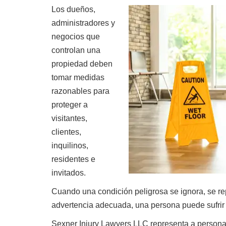
Los dueños,
administradores y
negocios que
controlan una
propiedad deben
tomar medidas
razonables para
proteger a
visitantes,
clientes,
inquilinos,
residentes e
invitados.
Cuando una condición peligrosa se ignora, se re
advertencia adecuada, una persona puede sufrir
Sexner Injury Lawyers LLC representa a person