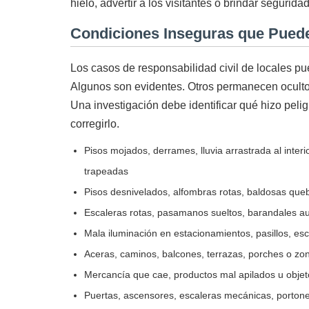
hielo, advertir a los visitantes o brindar segurid
Condiciones Inseguras que Pued
Los casos de responsabilidad civil de locales pu
Algunos son evidentes. Otros permanecen ocultos
Una investigación debe identificar qué hizo pelig
corregirlo.
Pisos mojados, derrames, lluvia arrastrada al interio
trapeadas
Pisos desnivelados, alfombras rotas, baldosas que
Escaleras rotas, pasamanos sueltos, barandales a
Mala iluminación en estacionamientos, pasillos, e
Aceras, caminos, balcones, terrazas, porches o zo
Mercancía que cae, productos mal apilados u objet
Puertas, ascensores, escaleras mecánicas, portone