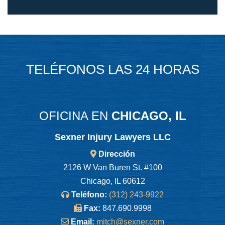
TELÉFONOS LAS 24 HORAS
OFICINA EN
CHICAGO, IL
Sexner Injury Lawyers LLC
Dirección
2126 W Van Buren St. #100
Chicago, IL 60612
Teléfono:
(312) 243-9922
Fax:
847.690.9998
Email:
mitch@sexner.com