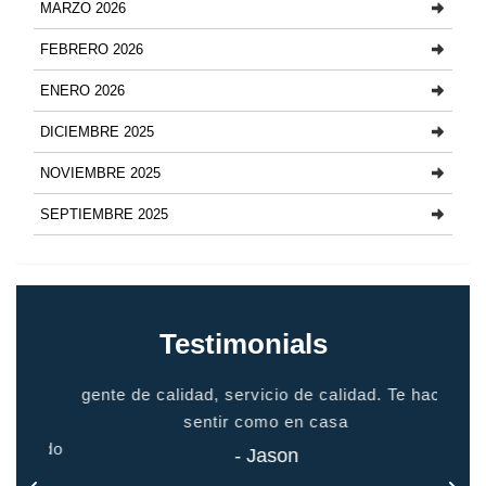
MARZO 2026
FEBRERO 2026
ENERO 2026
DICIEMBRE 2025
NOVIEMBRE 2025
SEPTIEMBRE 2025
Testimonials
io
gente de calidad, servicio de calidad. Te hace
grac
odo
sentir como en casa
 todo
- Jason