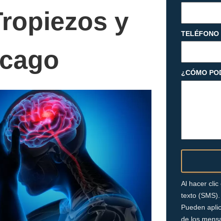
ropiezos y
TELÉFONO
icago
¿CÓMO PO
Al hacer cli
texto (SMS).
Pueden aplic
de los mensa