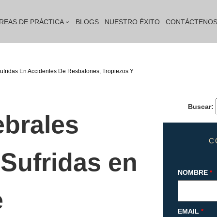
REAS DE PRÁCTICA
BLOGS
NUESTRO ÉXITO
CONTÁCTENO
fridas En Accidentes De Resbalones, Tropiezos Y
Buscar:
ebrales
C
ufridas en
NOMBRE
*
e
EMAIL
*