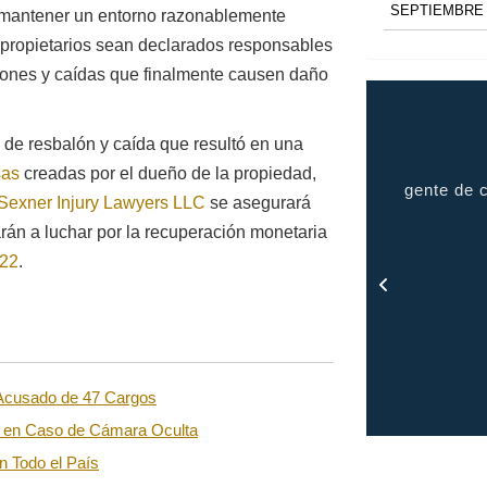
SEPTIEMBRE 
 mantener un entorno razonablemente
 propietarios sean declarados responsables
ezones y caídas que finalmente causen daño
e de resbalón y caída que resultó en una
sas
creadas por el dueño de la propiedad,
uve muy complacida con el servicio brindado, me
gente de c
Sexner Injury Lawyers LLC
se asegurará
tuvo informada en todo momento y me mantuvo
rán a luchar por la recuperación monetaria
en contacto con todo el proceso.
922
.
- Rosa
 Acusado de 47 Cargos
o en Caso de Cámara Oculta
 Todo el País