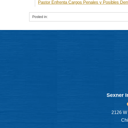
Pastor Enfrenta Cargos Penales y Posibles De
Posted in:
Sexner I
2126 W 
Chi