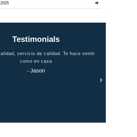
2025
Testimonials
alidad, servicio de calidad. Te hace sentir
gracias por t
como en casa
- Jason