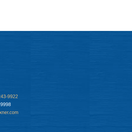
243-9922
.9998
xner.com