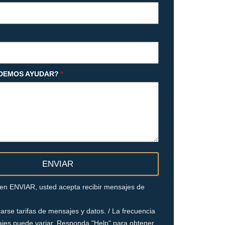
DEMOS AYUDAR?
*
c en ENVIAR, usted acepta recibir mensajes de
arse tarifas de mensajes y datos. / La frecuencia
jes puede variar. Responda "Help" para obtener