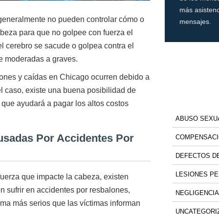
más asistenc
s generalmente no pueden controlar cómo o
mensajes.
beza para que no golpee con fuerza el
 el cerebro se sacude o golpea contra el
de moderadas a graves.
zones y caídas en Chicago ocurren debido a
l caso, existe una buena posibilidad de
que ayudará a pagar los altos costos
.
ABUSO SEXU
usadas Por Accidentes Por
COMPENSACI
DEFECTOS DE
LESIONES P
uerza que impacte la cabeza, existen
n sufrir en accidentes por resbalones,
NEGLIGENCIA
uma más serios que las víctimas informan
UNCATEGORI