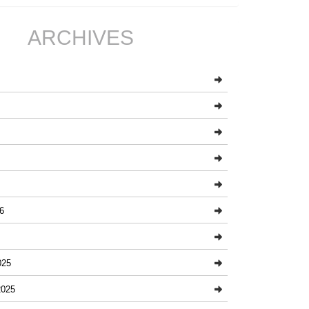
ARCHIVES
6
025
025