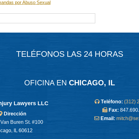
mandas por Abuso Sexual
TELÉFONOS LAS 24 HORAS
OFICINA EN
CHICAGO, IL
Teléfono:
(312) 
njury Lawyers LLC
Fax:
847.690
Dirección
Email:
mitch@se
Van Buren St. #100
cago, IL 60612