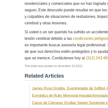
residenciales y comerciales que no han logrado
seguro. Este descuido puede resultar en que los
y culpables de situaciones de resbalones, trop
cerebral y otras lesiones.
Si usted o un ser querido ha sufrido un accident
lesión cerebral debido a las
condiciones peligro
Mitch Sexner es muy capaz, responde rápido y tiene
Est
es importante buscar asesoría legal profesional.
una gran personalidad ... tiene la combinación de
man
de que sus derechos estén protegidos y lo ayuda
caracteres que esperaba encontrar en su abogado.
que se merece. Contáctenos hoy al
(312) 243-9
- Mick
This entry was posted on diciembre 19,2022
Related Articles
James Ryan Grubbs, Exentrenador de Softbol,
Exmédico de Ruby Memorial Hospital Arrestad
Casos de Cámaras Ocultas Siguen Surgiendo en