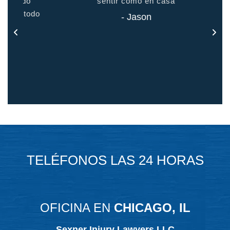
odo
sentir como en casa
 todo
- Jason
TELÉFONOS LAS 24 HORAS
OFICINA EN
CHICAGO, IL
Sexner Injury Lawyers LLC