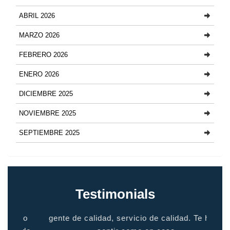
ABRIL 2026
MARZO 2026
FEBRERO 2026
ENERO 2026
DICIEMBRE 2025
NOVIEMBRE 2025
SEPTIEMBRE 2025
Testimonials
io
gente de calidad, servicio de calidad. Te hace
grac