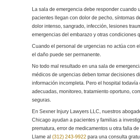
La sala de emergencia debe responder cuando u
pacientes llegan con dolor de pecho, síntomas de 
dolor intenso, sangrado, infección, lesiones tra
emergencias del embarazo y otras condiciones 
Cuando el personal de urgencias no actúa con el
el daño puede ser permanente.
Mitch Sexner es muy capaz, responde rápido y tiene
Est
No todo mal resultado en una sala de emergencia
una gran personalidad ... tiene la combinación de
man
caracteres que esperaba encontrar en su abogado.
médicos de urgencias deben tomar decisiones dif
información incompleta. Pero el hospital todavía
- Mick
adecuadas, monitoreo, tratamiento oportuno, com
seguras.
En Sexner Injury Lawyers LLC, nuestros abogado
Chicago ayudan a pacientes y familias a investig
prematura, error de medicamentos u otra falla de
Llame al
(312) 243-9922
para una consulta gratui