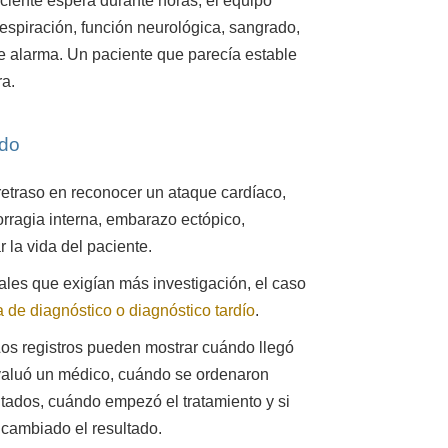
paciente espera durante horas, el equipo
respiración, función neurológica, sangrado,
 de alarma. Un paciente que parecía estable
ra.
ado
etraso en reconocer un ataque cardíaco,
rragia interna, embarazo ectópico,
 la vida del paciente.
les que exigían más investigación, el caso
a de diagnóstico o diagnóstico tardío
.
Los registros pueden mostrar cuándo llegó
 evaluó un médico, cuándo se ordenaron
ltados, cuándo empezó el tratamiento y si
cambiado el resultado.