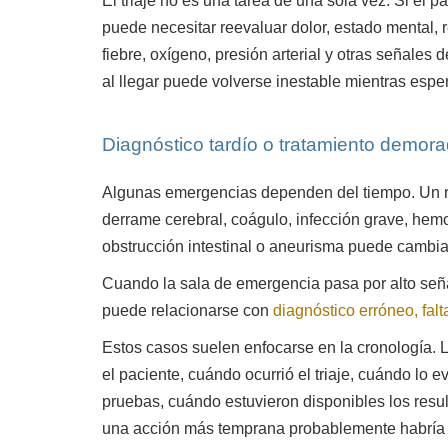
El triaje no es una tarea de una sola vez. Si el 
puede necesitar reevaluar dolor, estado mental, 
fiebre, oxígeno, presión arterial y otras señales
al llegar puede volverse inestable mientras espe
Diagnóstico tardío o tratamiento demor
Algunas emergencias dependen del tiempo. Un r
derrame cerebral, coágulo, infección grave, hemo
obstrucción intestinal o aneurisma puede cambiar
Cuando la sala de emergencia pasa por alto seña
puede relacionarse con
diagnóstico erróneo, falt
Estos casos suelen enfocarse en la cronología. 
el paciente, cuándo ocurrió el triaje, cuándo lo
pruebas, cuándo estuvieron disponibles los resu
una acción más temprana probablemente habría 