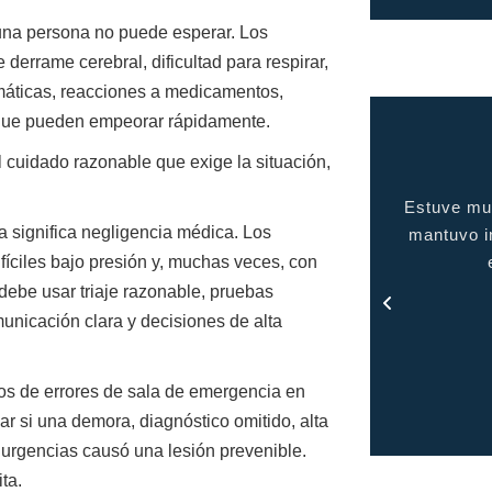
na persona no puede esperar. Los
derrame cerebral, dificultad para respirar,
umáticas, reacciones a medicamentos,
que pueden empeorar rápidamente.
 cuidado razonable que exige la situación,
uve muy complacida con el servicio brindado, me
gente de c
 significa negligencia médica. Los
tuvo informada en todo momento y me mantuvo
íciles bajo presión y, muchas veces, con
en contacto con todo el proceso.
 debe usar triaje razonable, pruebas
- Rosa
unicación clara y decisiones de alta
s de errores de sala de emergencia en
ar si una demora, diagnóstico omitido, alta
 urgencias causó una lesión prevenible.
ta.