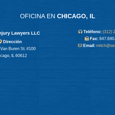
OFICINA EN
CHICAGO, IL
Teléfono:
(312) 
njury Lawyers LLC
Fax:
847.690
Dirección
Email:
mitch@se
Van Buren St. #100
cago, IL 60612