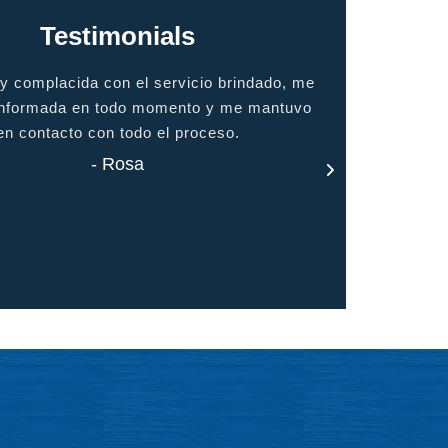
Testimonials
alidad, servicio de calidad. Te hace sentir
gracias por t
como en casa
- Jason