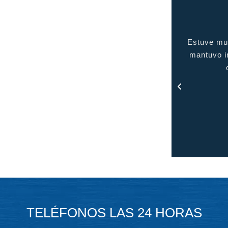
uve muy complacida con el servicio brindado, me
gente de c
tuvo informada en todo momento y me mantuvo
en contacto con todo el proceso.
- Rosa
TELÉFONOS LAS 24 HORAS