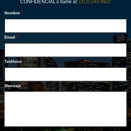
CONFIDENCIAL o llame al:
(312) 243-9922
*
Nombre
*
Email
Teléfono
*
Mensaje