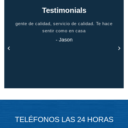
Testimonials
io
gente de calidad, servicio de calidad. Te hace
grac
odo
sentir como en casa
 todo
- Jason
TELÉFONOS LAS 24 HORAS