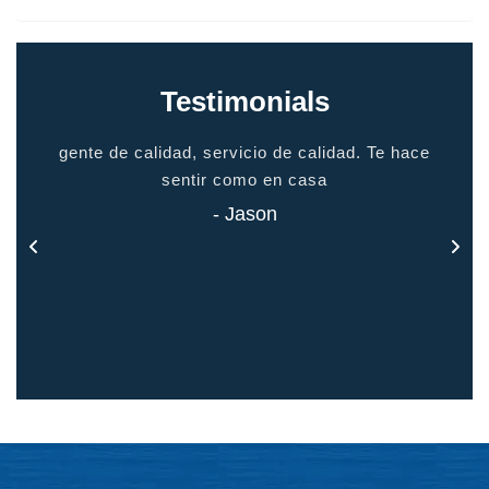
Testimonials
io
gente de calidad, servicio de calidad. Te hace
grac
odo
sentir como en casa
 todo
- Jason