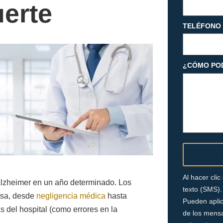
erte
TELÉFONO
¿CÓMO PO
Al hacer cli
 Alzheimer en un año determinado. Los
texto (SMS).
osa, desde
negligencia médica
hasta
Pueden aplic
 del hospital (como errores en la
de los mensa