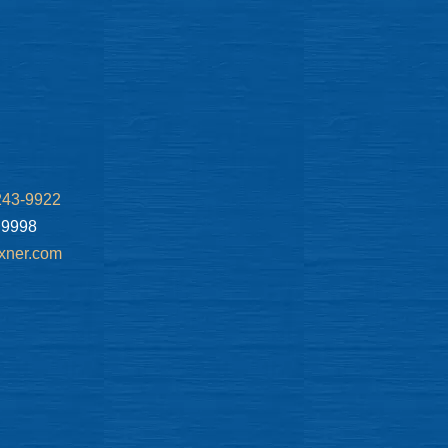
243-9922
.9998
xner.com