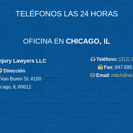
TELÉFONOS LAS 24 HORAS
OFICINA EN
CHICAGO, IL
Teléfono:
(312) 
njury Lawyers LLC
Fax:
847.690
Dirección
Email:
mitch@se
Van Buren St. #100
cago, IL 60612