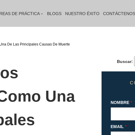
REAS DE PRÁCTICA
BLOGS
NUESTRO ÉXITO
CONTÁCTENO
 Una De Las Principales Causas De Muerte
Buscar:
cos
C
s Como Una
NOMBRE
*
pales
EMAIL
*