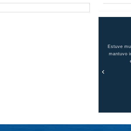
uve muy complacida con el servicio brindado, me
gente de c
tuvo informada en todo momento y me mantuvo
en contacto con todo el proceso.
- Rosa