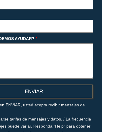
DEMOS AYUDAR?
*
c en ENVIAR, usted acepta recibir mensajes de
arse tarifas de mensajes y datos. / La frecuencia
jes puede variar. Responda "Help" para obtener