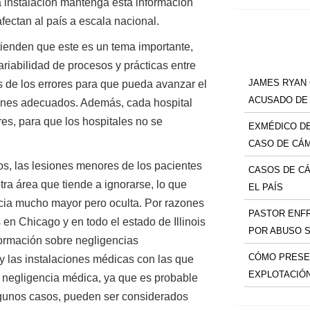
a instalación mantenga esta información
afectan al país a escala nacional.
ienden que este es un tema importante,
ariabilidad de procesos y prácticas entre
JAMES RYAN
tes de los errores para que pueda avanzar el
ACUSADO DE
iones adecuados. Además, cada hospital
res, para que los hospitales no se
EXMÉDICO DE
CASO DE CÁ
s, las lesiones menores de los pacientes
CASOS DE C
tra área que tiende a ignorarse, lo que
EL PAÍS
cia mucho mayor pero oculta. Por razones
PASTOR ENF
 en Chicago y en todo el estado de Illinois
POR ABUSO 
formación sobre negligencias
CÓMO PRESE
y las instalaciones médicas con las que
EXPLOTACIÓ
negligencia médica, ya que es probable
lgunos casos, pueden ser considerados