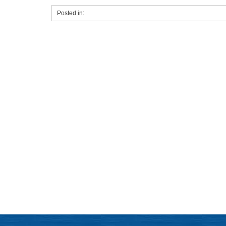
Posted in:
Mitch Sexner es muy capaz, responde rápido y tiene
Est
una gran personalidad ... tiene la combinación de
man
caracteres que esperaba encontrar en su abogado.
- Mick