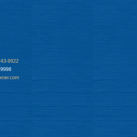
243-9922
.9998
xner.com