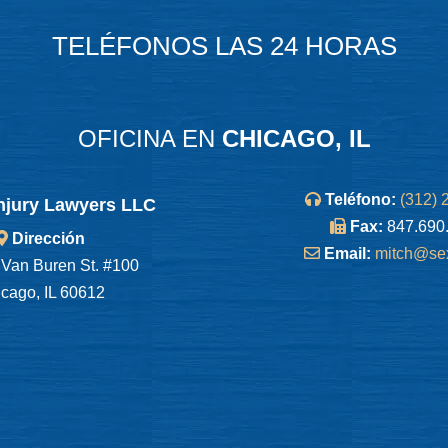
TELÉFONOS LAS 24 HORAS
OFICINA EN
CHICAGO, IL
Teléfono:
(312) 
njury Lawyers LLC
Fax:
847.690
Dirección
Email:
mitch@se
Van Buren St. #100
cago, IL 60612