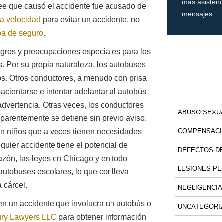
más asistenc
ee que causó el accidente fue acusado de
mensajes.
la velocidad
para evitar un accidente, no
ba de seguro
.
gros y preocupaciones especiales para los
. Por su propia naturaleza, los autobuses
ños. Otros conductores, a menudo con prisa
cientarse e intentar adelantar al autobús
advertencia. Otras veces, los conductores
ABUSO SEXU
arentemente se detiene sin previo aviso.
COMPENSACI
an niños que a veces tienen necesidades
lquier accidente tiene el potencial de
DEFECTOS DE
azón, las leyes en Chicago y en todo
LESIONES P
 autobuses escolares, lo que conlleva
 cárcel.
NEGLIGENCIA
 en un accidente que involucra un autobús o
UNCATEGORI
ury Lawyers LLC
para obtener información