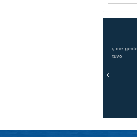
uve muy complacida con el servicio brindado, me
gente de c
tuvo informada en todo momento y me mantuvo
en contacto con todo el proceso.
- Rosa