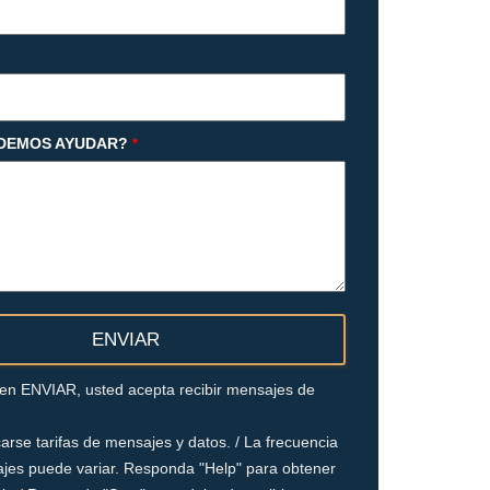
DEMOS AYUDAR?
*
c en ENVIAR, usted acepta recibir mensajes de
arse tarifas de mensajes y datos. / La frecuencia
jes puede variar. Responda "Help" para obtener