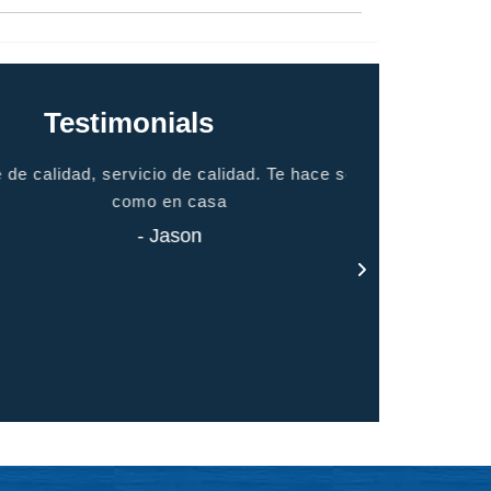
Testimonials
alidad, servicio de calidad. Te hace sentir
gracias por t
como en casa
- Jason