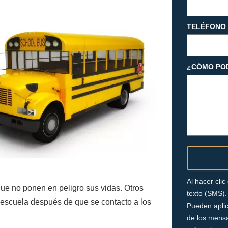
TELÉFONO
¿CÓMO PO
Al hacer cli
que no ponen en peligro sus vidas. Otros
texto (SMS).
a escuela después de que se contacto a los
Pueden aplic
de los mensa