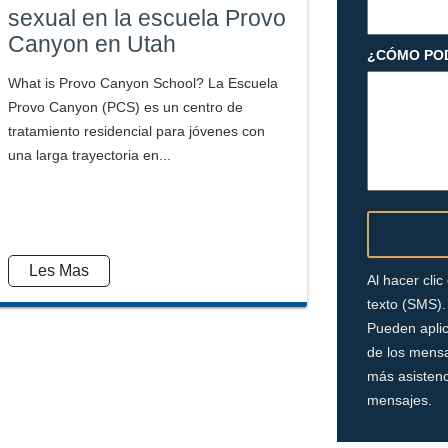
sexual en la escuela Provo
Canyon en Utah
¿CÓMO PO
What is Provo Canyon School? La Escuela
Provo Canyon (PCS) es un centro de
tratamiento residencial para jóvenes con
una larga trayectoria en...
Les Mas
Al hacer cli
texto (SMS).
Pueden aplic
de los mensa
más asistenc
mensajes.