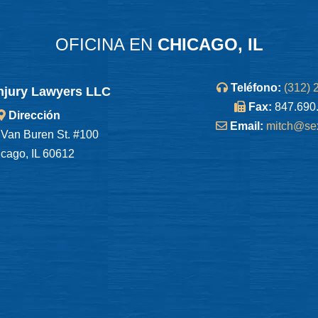
OFICINA EN
CHICAGO, IL
Teléfono:
(312) 
njury Lawyers LLC
Fax:
847.690
Dirección
Email:
mitch@se
Van Buren St. #100
cago, IL 60612