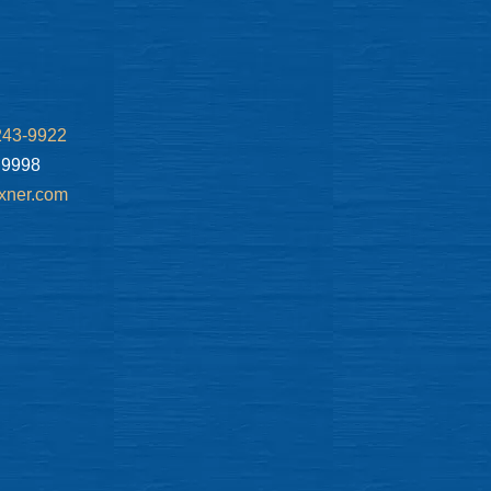
243-9922
.9998
xner.com