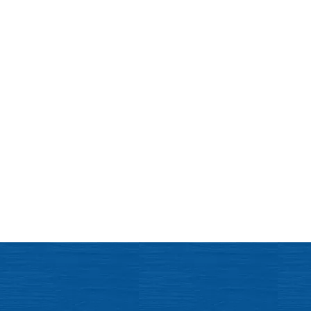
Mitch Sexner es muy capaz, responde rápido y tiene
Est
una gran personalidad ... tiene la combinación de
man
caracteres que esperaba encontrar en su abogado.
- Mick