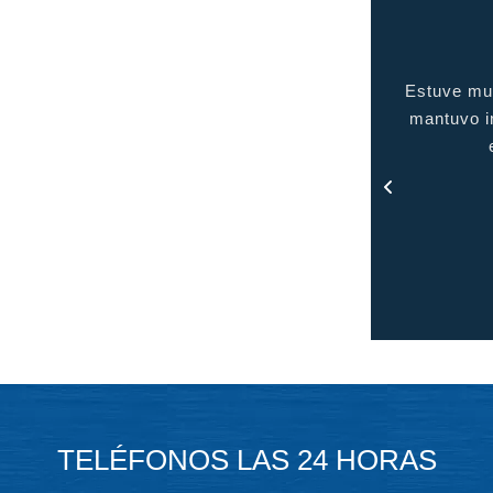
uve muy complacida con el servicio brindado, me
gente de c
tuvo informada en todo momento y me mantuvo
en contacto con todo el proceso.
- Rosa
TELÉFONOS LAS 24 HORAS